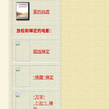
雾的纯质
放松和禅定的电影：
蜡烛禅定
“唤醒”禅定
“万字”
（"卍"）禅