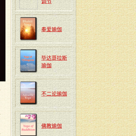
调节
奉爱瑜伽
毕达哥拉斯
瑜伽
不二论瑜伽
佛教瑜伽
。