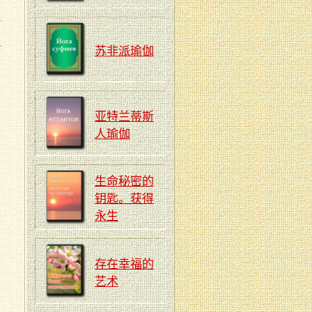
苏非派瑜伽
亚特兰蒂斯
人瑜伽
生命秘密的
钥匙。获得
永生
存在幸福的
艺术