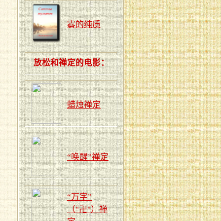
雾的纯质
放松和禅定的电影：
蜡烛禅定
“唤醒”禅定
“万字”
（"卍"）禅