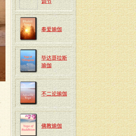
调节
奉爱瑜伽
毕达哥拉斯
瑜伽
不二论瑜伽
佛教瑜伽