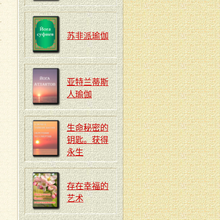
苏非派瑜伽
亚特兰蒂斯
人瑜伽
生命秘密的
钥匙。获得
永生
存在幸福的
艺术