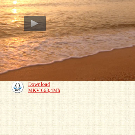
Download
MKV 668,4Mb
s