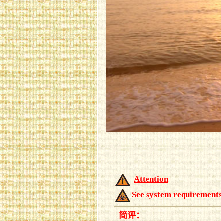
Attention
See system requirement
简评：