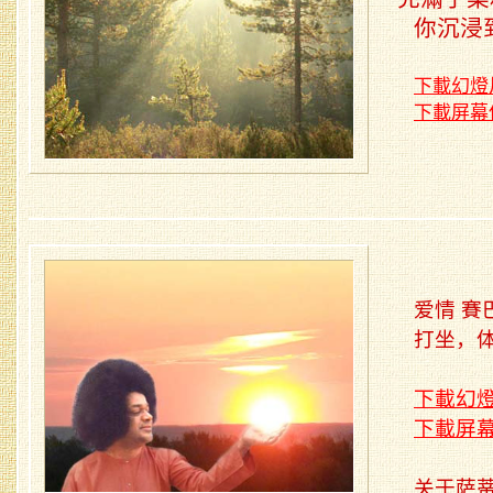
你沉浸
下載幻燈
下載屏幕
爱情 賽
打坐，
下載幻
下載屏
关于萨