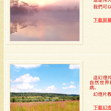
道是伟
我們可
下載屏
這幻燈
自然世界
病。
幻燈片
下載幻