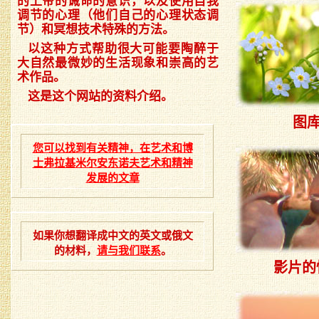
的上帝的诫命的意识，以及使用自我
调节的心理（他们自己的心理状态调
节）和冥想技术特殊的方法。
以这种方式帮助很大可能要陶醉于
大自然最微妙的生活现象和崇高的艺
术作品。
这是这个网站的资料介绍。
图
您可以找到有关精神，在艺术和博
士弗拉基米尔安东诺夫艺术和精神
发展的文章
如果你想翻译成中文的英文或俄文
的材料，
请与我们联系
。
影片的